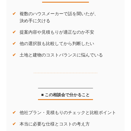
✔
複数のハウスメーカーで話を聞いたが、
決め手に欠ける
✔
提案内容や見積もりが
適正なのか不安
✔
他の選択肢も
比較してから判断したい
✔
土地と建物のコスト
バランスに悩んでいる
■ この相談会で分かること
✔
他社プラン・見積もりのチェックと
比較ポイント
✔
本当に必要な仕様と
コストの考え方