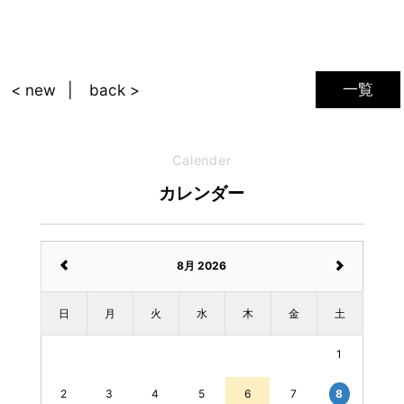
一覧
< new
back >
Calender
カレンダー
8月 2026
日
月
火
水
木
金
土
1
3
4
5
6
7
8
2