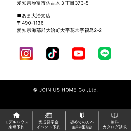
愛知県弥富市佐古木３丁目373-5
■あま大治支店
〒490-1136
愛知県海部郡大治町大字花常字福島2-2
© JOIN US HOME Co.,Ltd.