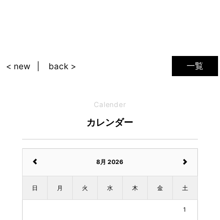
一覧
< new
back >
Calender
カレンダー
8月 2026
日
月
火
水
木
金
土
1