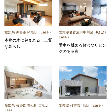
愛知県 弥富市 M様邸 ( Ease )
愛知県名古屋市中川区 H様邸 (
Ease )
本物の木に包まれる、上質
愛車を眺める贅沢なリビン
な暮らし
グのある家
愛知県 海部郡 蟹江町 O様邸 (
愛知県 弥富市 I様邸 ( Ease )
Ease )