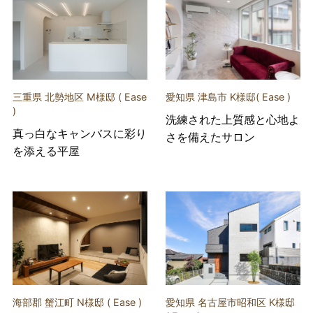
三重県 北勢地区 M様邸 ( Ease
愛知県 津島市 K様邸( Ease )
)
洗練された上質感と心地よ
真っ白なキャンバスに彩り
さを備えたサロン
を添える平屋
海部郡 蟹江町 N様邸 ( Ease )
愛知県 名古屋市昭和区 K様邸