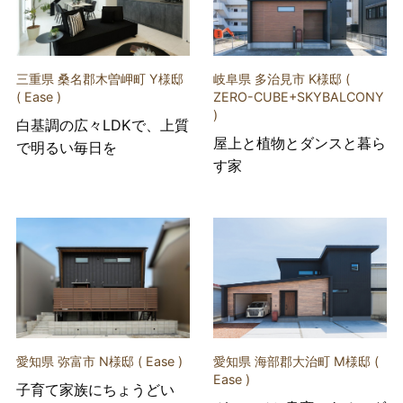
三重県 桑名郡木曽岬町 Y様邸
岐阜県 多治見市 K様邸 (
( Ease )
ZERO-CUBE+SKYBALCONY
)
白基調の広々LDKで、上質
屋上と植物とダンスと暮ら
で明るい毎日を
す家
愛知県 弥富市 N様邸 ( Ease )
愛知県 海部郡大治町 M様邸 (
Ease )
子育て家族にちょうどい