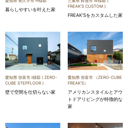
愛知県 長久手市 H様邸
三重県 鈴鹿市 W様邸 (
FREAK’S CUSTOM )
暮らしやすいを叶えた家
FREAK’Sをカスタムした家
愛知県 弥富市 I様邸 ( ZERO-
愛知県 弥富市 （ZERO-CUBE
CUBE STEPFLOOR )
FREAK’S）
壁で空間を仕切らない家
アメリカンスタイルとアウ
トドアリビングが特徴的な
家