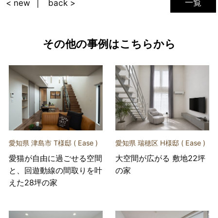
一覧
< new
back >
その他の事例はこちらから
愛知県 津島市 T様邸 ( Ease )
愛知県 瑞穂区 H様邸 ( Ease )
愛猫が自由に過ごせる空間
大空間が広がる 敷地22坪
と、回遊動線の間取りを叶
の家
えた28坪の家