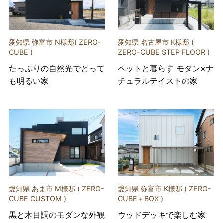
愛知県 弥富市 N様邸( ZERO-
愛知県 名古屋市 K様邸 (
CUBE )
ZERO-CUBE STEP FLOOR )
たっぷりの自然光でとって
ペットと暮らす モダン×ナ
も明るい家
チュラルテイストの家
愛知県 あま市 M様邸 ( ZERO-
愛知県 弥富市 K様邸 ( ZERO-
CUBE CUSTOM )
CUBE＋BOX )
黒と木目調のモダンな外観
ウッドデッキで楽しむ家