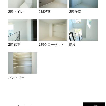
2階トイレ
2階洋室
2階洋室
2階廊下
2階クローゼット
階段
パントリー