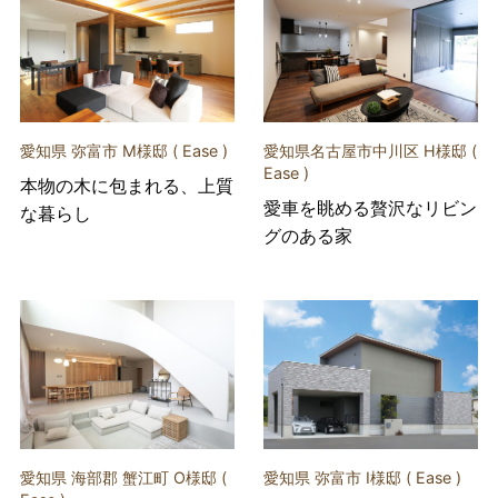
愛知県 弥富市 M様邸 ( Ease )
愛知県名古屋市中川区 H様邸 (
Ease )
本物の木に包まれる、上質
愛車を眺める贅沢なリビン
な暮らし
グのある家
愛知県 海部郡 蟹江町 O様邸 (
愛知県 弥富市 I様邸 ( Ease )