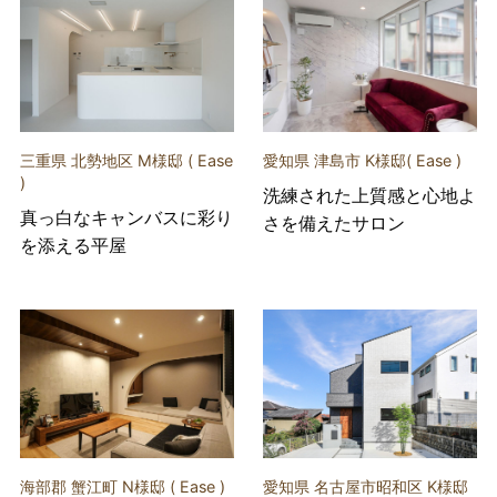
三重県 北勢地区 M様邸 ( Ease
愛知県 津島市 K様邸( Ease )
)
洗練された上質感と心地よ
真っ白なキャンバスに彩り
さを備えたサロン
を添える平屋
海部郡 蟹江町 N様邸 ( Ease )
愛知県 名古屋市昭和区 K様邸