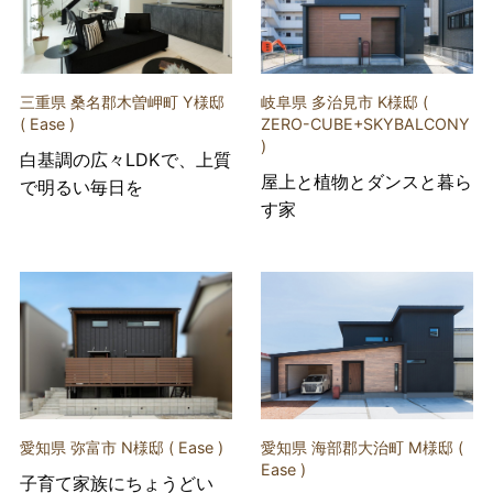
三重県 桑名郡木曽岬町 Y様邸
岐阜県 多治見市 K様邸 (
( Ease )
ZERO-CUBE+SKYBALCONY
)
白基調の広々LDKで、上質
屋上と植物とダンスと暮ら
で明るい毎日を
す家
愛知県 弥富市 N様邸 ( Ease )
愛知県 海部郡大治町 M様邸 (
Ease )
子育て家族にちょうどい