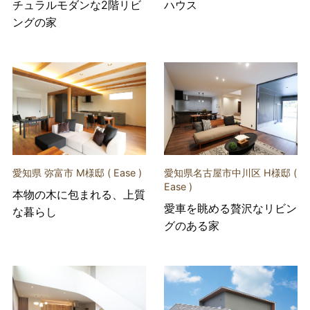
チュラルモダンな2階リビ
ハウス
ングの家
愛知県 弥富市 M様邸 ( Ease )
愛知県名古屋市中川区 H様邸 (
Ease )
本物の木に包まれる、上質
愛車を眺める贅沢なリビン
な暮らし
グのある家