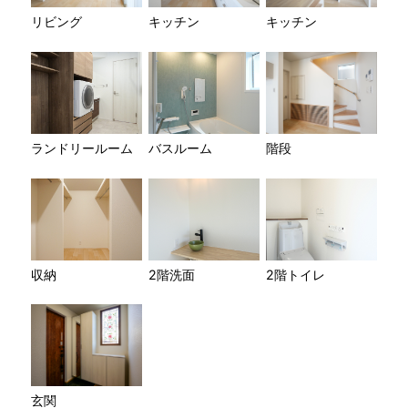
リビング
キッチン
キッチン
ランドリールーム
バスルーム
階段
収納
2階洗面
2階トイレ
玄関