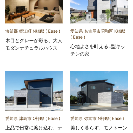
海部郡 蟹江町 N様邸 ( Ease )
愛知県 名古屋市昭和区 K様邸
( Ease )
木目とグレーが彩る、大人
心地よさを叶えるL型キッ
モダンナチュラルハウス
チンの家
愛知県 津島市 O様邸 ( Ease )
愛知県 弥富市 N様邸( Ease )
上品で日常に溶け込む、ナ
美しく暮らす、モノトーン