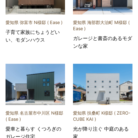
愛知県 弥富市 N様邸 ( Ease )
愛知県 海部郡大治町 M様邸 (
Ease )
子育て家族にちょうどい
ガレージと書斎のあるモダ
い、モダンハウス
ンな家
愛知県 名古屋市中川区 N様邸
愛知県 扶桑町 K様邸 ( ZERO-
( Ease )
CUBE KAI )
愛車と暮らす くつろぎの
光が降り注ぐ 中庭のある
ガレージ住宅
家