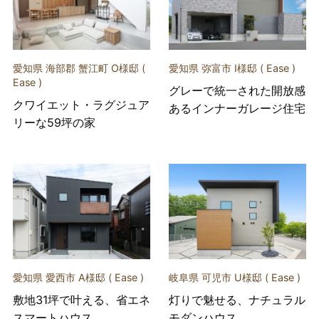
愛知県 海部郡 蟹江町 O様邸 (
愛知県 弥富市 I様邸 ( Ease )
Ease )
グレーで統一された開放感
クワイエット・ラグジュア
あるインナーガレージ住宅
リーな59坪の家
愛知県 愛西市 A様邸 ( Ease )
岐阜県 可児市 U様邸 ( Ease )
敷地31坪で叶える、省エネ
灯りで魅せる、ナチュラル
スマートハウス
モダンハウス