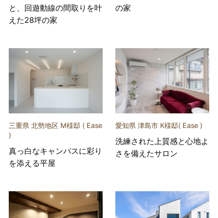
と、回遊動線の間取りを叶
の家
えた28坪の家
三重県 北勢地区 M様邸 ( Ease
愛知県 津島市 K様邸( Ease )
)
洗練された上質感と心地よ
真っ白なキャンバスに彩り
さを備えたサロン
を添える平屋