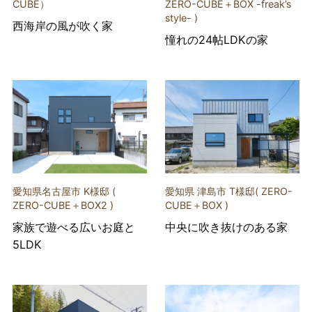
CUBE）
ZERO-CUBE＋BOX -freak’s
style- )
西海岸の風が吹く家
憧れの24帖LDKの家
愛知県名古屋市 K様邸 (
愛知県 津島市 T様邸( ZERO-
ZERO-CUBE＋BOX2 )
CUBE＋BOX )
家族で遊べる広いお庭と
中央に吹き抜けのある家
5LDK