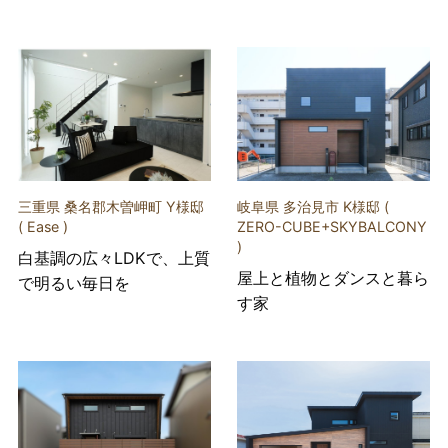
三重県 桑名郡木曽岬町 Y様邸
岐阜県 多治見市 K様邸 (
( Ease )
ZERO-CUBE+SKYBALCONY
)
白基調の広々LDKで、上質
屋上と植物とダンスと暮ら
で明るい毎日を
す家