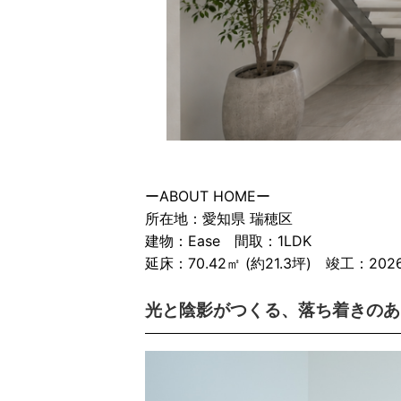
ーABOUT HOMEー
所在地：愛知県 瑞穂区
建物：Ease 間取：1LDK
延床：70.42㎡ (約21.3坪) 竣工：202
光と陰影がつくる、落ち着きのあ